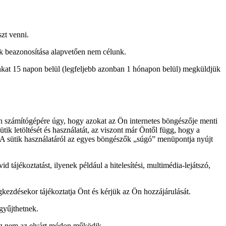
szt venni.
nk beazonosítása alapvetően nem célunk.
zunkat 15 napon belül (legfeljebb azonban 1 hónapon belül) megküldjük
Ön számítógépére úgy, hogy azokat az Ön internetes böngészője menti
ütik letöltését és használatát, az viszont már Öntől függ, hogy a
ni. A sütik használatáról az egyes böngészők „súgó” menüpontja nyújt
ájékoztatást, ilyenek például a hitelesítési, multimédia-lejátszó,
kezdésekor tájékoztatja Önt és kérjük az Ön hozzájárulását.
gyűjthetnek.
leg nem az elvárt módon működik.