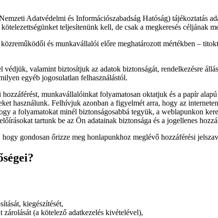
 Nemzeti Adatvédelmi és Információszabadság Hatóság) tájékoztatás adá
kötelezettségünket teljesítenünk kell, de csak a megkeresés céljának 
özreműködői és munkavállalói előre meghatározott mértékben – titoktart
védjük, valamint biztosítjuk az adatok biztonságát, rendelkezésre állás
rmilyen egyéb jogosulatlan felhasználástól.
ai hozzáférést, munkavállalóinkat folyamatosan oktatjuk és a papír ala
ereket használunk. Felhívjuk azonban a figyelmét arra, hogy az internete
y a folyamatokat minél biztonságosabbá tegyük, a weblapunkon kereszt
 előírásokat tartunk be az Ön adatainak biztonsága és a jogellenes hoz
, hogy gondosan őrizze meg honlapunkhoz meglévő hozzáférési jelszavát 
őségei?
ítását, kiegészítését,
nt zárolását (a kötelező adatkezelés kivételével),