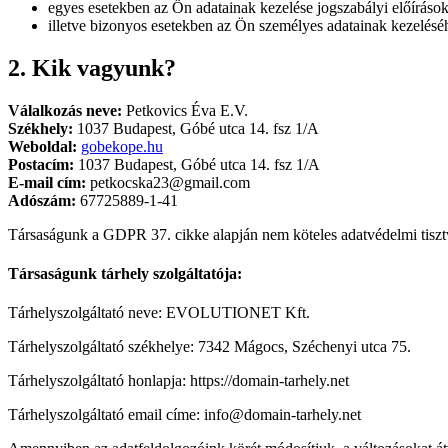
egyes esetekben az Ön adatainak kezelése jogszabályi előírásoko
illetve bizonyos esetekben az Ön személyes adatainak kezelésé
2. Kik vagyunk?
Válalkozás neve:
Petkovics Éva E.V.
Székhely:
1037 Budapest, Góbé utca 14. fsz 1/A
Weboldal:
gobekope.hu
Postacím:
1037 Budapest, Góbé utca 14. fsz 1/A
E-mail cím:
petkocska23@gmail.com
Adószám:
67725889-1-41
Társaságunk a GDPR 37. cikke alapján nem köteles adatvédelmi tiszt
Társaságunk tárhely szolgáltatója:
Tárhelyszolgáltató neve: EVOLUTIONET Kft.
Tárhelyszolgáltató székhelye: 7342 Mágocs, Széchenyi utca 75.
Tárhelyszolgáltató honlapja: https://domain-tarhely.net
Tárhelyszolgáltató email címe: info@domain-tarhely.net