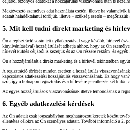
céljából bizonyos adatokat a hozzájárulás visszavonása után is kezelh
Megtévesztő személyes adat használata esetén, illetve ha valamelyik 
adatait haladéktalanul töröljük, illetve – szükség esetén – megőrizzük 
5. Mit kell tudni direkt marketing és hírle
Ön a regisztráció során tett nyilatkozatával vagy később, hírlevél és/
kinyilvánításával) hozzájárulását adhatja ahhoz, hogy az Ön személyes
hírlevél küldés céljából is kezeljük és az Ön részére reklám- és egyéb
Ön a hozzájárulását a direkt marketing és a hírlevél tekintetében egy
A regisztráció törlését minden esetben a hozzájárulás visszavonásának
kapcsolatos adatkezelési hozzájárulás visszavonásának. Ez hogy van? 
szól, így a holnapon regisztrálás és a hírlevélre jelentkezés két külön 
Az egyes hozzájárulások visszavonásának illetve lemondásnak a regis
6. Egyéb adatkezelési kérdések
Az Ön adatait csak jogszabályban meghatározott keretek között tovább
ellentétes célokra az Ön személyes adatait. További információ a 2. po