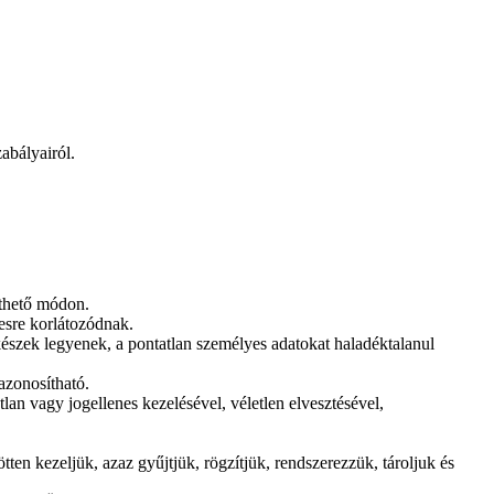
abályairól.
ethető módon.
gesre korlátozódnak.
észek legyenek, a pontatlan személyes adatokat haladéktalanul
azonosítható.
lan vagy jogellenes kezelésével, véletlen elvesztésével,
ten kezeljük, azaz gyűjtjük, rögzítjük, rendszerezzük, tároljuk és