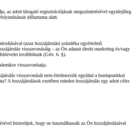
a, az adott látogató regisztrációjának megszüntetésével egyidejűleg
folytatásának időtartama alatt.
módosításával (azaz hozzájárulási szándéka egyértelmű
ozzájárulás visszavonásáig – az Ön adatait direkt marketing és/vagy
írlevelet továbbítunk (Grtv. 6. §).
 bármikor visszavonhatja.
zzájárulás visszavonását nem értelmezzük egyúttal a honlapunkkal
nta? A hozzájárulások esetében minden hozzájárulás egy adott célra
tésével biztosítjuk, hogy ne használhassák az Ön hozzájárulásával