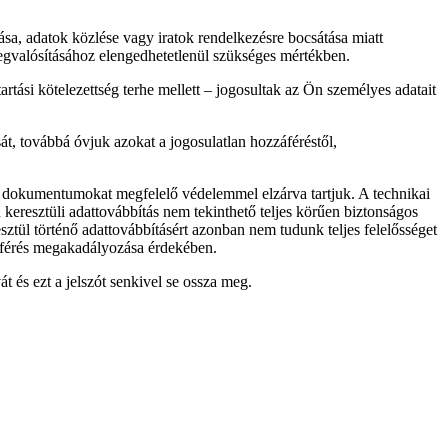
sa, adatok közlése vagy iratok rendelkezésre bocsátása miatt
megvalósításához elengedhetetlenül szükséges mértékben.
ási kötelezettség terhe mellett – jogosultak az Ön személyes adatait
át, továbbá óvjuk azokat a jogosulatlan hozzáféréstől,
pú dokumentumokat megfelelő védelemmel elzárva tartjuk. A technikai
n keresztüli adattovábbítás nem tekinthető teljes körűen biztonságos
ül történő adattovábbításért azonban nem tudunk teljes felelősséget
záférés megakadályozása érdekében.
és ezt a jelszót senkivel se ossza meg.