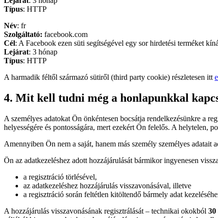
Lejárat
: 3 hónap
Típus
: HTTP
Név
: fr
Szolgáltató:
facebook.com
Cél
: A Facebook ezen süti segítségével egy sor hirdetési terméket kíná
Lejárat
: 3 hónap
Típus
: HTTP
A harmadik féltől származó sütiről (third party cookie) részletesen itt
e
4. Mit kell tudni még a honlapunkkal kapc
A személyes adatokat Ön önkéntesen bocsátja rendelkezésünkre a regis
helyességére és pontosságára, mert ezekért Ön felelős. A helytelen, p
Amennyiben Ön nem a saját, hanem más személy személyes adatait ad
Ön az adatkezeléshez adott hozzájárulását bármikor ingyenesen vissz
a regisztráció törlésével,
az adatkezeléshez hozzájárulás visszavonásával, illetve
a regisztráció során feltétlen kitöltendő bármely adat kezelésé
A hozzájárulás visszavonásának regisztrálását – technikai okokból
30