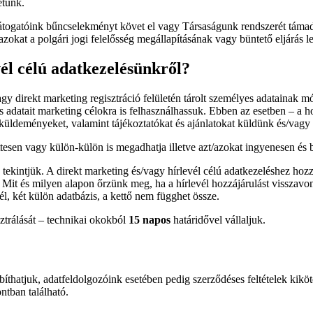
etünk.
látogatóink bűncselekményt követ el vagy Társaságunk rendszerét támadj
azokat a polgári jogi felelősség megállapításának vagy büntető eljárás le
vél célú adatkezelésünkről?
vagy direkt marketing regisztráció felületén tárolt személyes adatainak 
 adatait marketing célokra is felhasználhassuk. Ebben az esetben – a h
 küldeményeket, valamint tájékoztatókat és ajánlatokat küldünk és/vagy h
üttesen vagy külön-külön is megadhatja illetve azt/azokat ingyenesen és
 tekintjük. A direkt marketing és/vagy hírlevél célú adatkezeléshez ho
Mit és milyen alapon őrzünk meg, ha a hírlevél hozzájárulást visszavo
cél, két külön adatbázis, a kettő nem függhet össze.
ztrálását – technikai okokból
15 napos
határidővel vállaljuk.
íthatjuk, adatfeldolgozóink esetében pedig szerződéses feltételek kikö
ntban található.