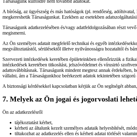
Társaságunk külföldre nem továbbít adatokat.
A bíróság, az ügyészség és más hatóságok (pl. rendőrség, adóhivatal,
megkereshetik Társaságunkat. Ezekben az esetekben adatszolgáltatási 
Társaságunk adatkezelésében és/vagy adatfeldolgozásában részt vevő k
megismerni.
Az Ön személyes adatait megfelelő technikai és egyéb intézkedésekkel 
megváltoztatástól, sérülésektől illetve nyilvánosságra hozataltól és bá
Szervezeti intézkedések keretében épületeinkben ellenőrizzük a fizik
intézkedések keretében titkosítást, jelszóvédelmet és vírusirtó szoftv
adattovábbításnak. Társaságunk mindent megtesz annak érdekében, hog
vállalni, ám a Társaságunkhoz beérkezett adatok tekintetében szigorú
A biztonsági kérdésekkel kapcsolatban kérjük az Ön segítségét abban
7. Melyek az Ön jogai és jogorvoslati lehet
Ön az adatkezelésről
tájékoztatást kérhet,
kérheti az általunk kezelt személyes adataik helyesbítését, módos
tiltakozhat az adatkezelés ellen és kérheti adatai törlését valami