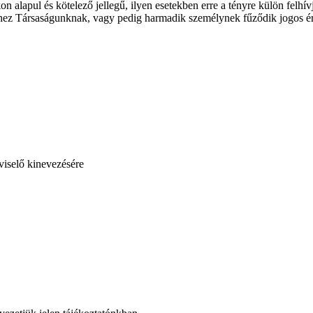
n alapul és kötelező jellegű, ilyen esetekben erre a tényre külön felhí
hez Társaságunknak, vagy pedig harmadik személynek fűződik jogos érd
viselő kinevezésére