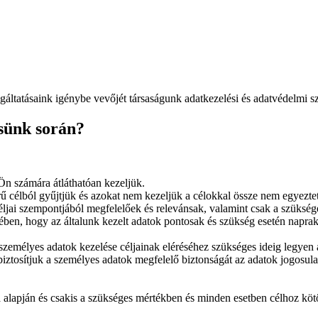
gáltatásaink igénybe vevőjét társaságunk adatkezelési és adatvédelmi sz
ésünk során?
 Ön számára átláthatóan kezeljük.
rű célból gyűjtjük és azokat nem kezeljük a célokkal össze nem egyezt
céljai szempontjából megfelelőek és relevánsak, valamint csak a szüksé
en, hogy az általunk kezelt adatok pontosak és szükség esetén naprak
zemélyes adatok kezelése céljainak eléréséhez szükséges ideig legyen 
iztosítjuk a személyes adatok megfelelő biztonságát az adatok jogosulat
 alapján és csakis a szükséges mértékben és minden esetben célhoz kötöt