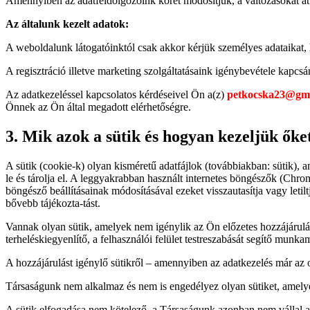
Amennyiben az adatfeldolgozóink körét módosítjuk, a változásokat át
Az általunk kezelt adatok:
A weboldalunk látogatóinktól csak akkor kérjük személyes adataikat, h
A regisztráció illetve marketing szolgáltatásaink igénybevétele kapc
Az adatkezeléssel kapcsolatos kérdéseivel Ön a(z)
petkocska23@gma
Önnek az Ön által megadott elérhetőségre.
3. Mik azok a sütik és hogyan kezeljük őke
A sütik (cookie-k) olyan kisméretű adatfájlok (továbbiakban: sütik),
le és tárolja el. A leggyakrabban használt internetes böngészők (Chrome
böngésző beállításainak módosításával ezeket visszautasítja vagy letil
bővebb tájékozta-tást.
Vannak olyan sütik, amelyek nem igénylik az Ön előzetes hozzájárulásá
terheléskiegyenlítő, a felhasználói felület testreszabását segítő munka
A hozzájárulást igénylő sütikről – amennyiben az adatkezelés már az 
Társaságunk nem alkalmaz és nem is engedélyez olyan sütiket, amelye
A sütik elfogadása nem kötelező, a Társaságunk azonban nem vállal a