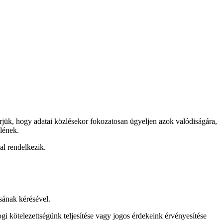
érjük, hogy adatai közlésekor fokozatosan ügyeljen azok valódiságára,
elének.
l rendelkezik.
sának kérésével.
ogi kötelezettségünk teljesítése vagy jogos érdekeink érvényesítése