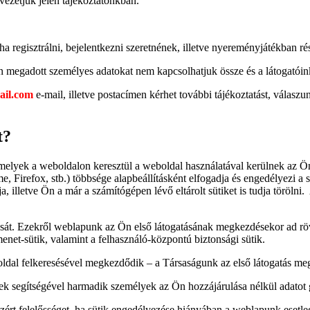
vezetjük jelen tájékoztatónkban.
a regisztrálni, bejelentkezni szeretnének, illetve nyereményjátékban ré
sán megadott személyes adatokat nem kapcsolhatjuk össze és a látogatói
il.com
e-mail, illetve postacímen kérhet további tájékoztatást, válas
t?
 amelyek a weboldalon keresztül a weboldal használatával kerülnek az 
, Firefox, stb.) többsége alapbeállításként elfogadja és engedélyezi a s
tja, illetve Ön a már a számítógépen lévő eltárolt sütiket is tudja töröl
t. Ezekről weblapunk az Ön első látogatásának megkezdésekor ad rövid t
menet-sütik, valamint a felhasználó-központú biztonsági sütik.
oldal felkeresésével megkezdődik – a Társaságunk az első látogatás meg
k segítségével harmadik személyek az Ön hozzájárulása nélkül adatot 
zért felelősséget, ha sütik engedélyezése hiányában a weblapunk eset