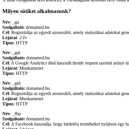
Milyen sütiket alkalmazunk?
Név
: _ga
Szolgáltató
: domained.hu
Cél
: Regisztrálja az egyedi azonosítót, amely statisztikai adatokat ge
Lejárat
: 2 év
Típus
: HTTP
Név
: _gat
Szolgáltató:
domained.hu
Cél
: A Google Analytics által használt thottle request szerinti arányt tá
Lejárat
: Munkamenet
Típus
: HTTP
Név
: _gid
Szolgáltató:
domained.hu
Cél
: Regisztrálja az egyedi azonosítót, amely statisztikai adatokat ge
Lejárat
: Munkamenet
Típus
: HTTP
Név
: _fbp
Szolgáltató:
domained.hu
Cél
: A Facebook használja, hogy hirdetési termékeket nyújtson egy ha