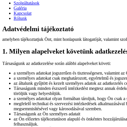
Szolgáltatások
Galéria
Kapcsolat
Rólunk
Adatvédelmi tájékoztató
amelyben tájékoztatjuk Önt, mint honlapunk látogatóját, valamint szol
1. Milyen alapelveket követünk adatkezel
Társaságunk az adatkezelése során alábbi alapelveket követi:
a személyes adatokat jogszerűen és tisztességesen, valamint az
a személyes adatokat csak meghatározott, egyértelmű és jogsze
az általunk gyűjtött és kezelt személyes adatok az adatkezelés 
Társaságunk minden észszerű intézkedést megtesz annak érdekéb
töröljük vagy helyesbítjük.
a személyes adatokat olyan formában tároljuk, hogy Ön csak a s
megfelelő technikai és szervezési intézkedések alkalmazásával b
megsemmisítésével vagy károsodásával szemben.
Társaságunk az Ön személyes adatait
az Ön előzetes tájékoztatáson alapuló és önkéntes hozzájárulása
felhasználjuk.